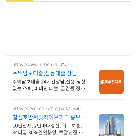
https://www.irution.kr
광고
주택담보대출,신용대출 상담
주택담보대출 24시간상담,신용 영향
없는 조회, 비대면 대출 ,금감원 정식
등록업체
https://vexor.co.kr/hivepark/
광고
칠성호반써밋하이브파크 홍보관
10년 전세임대
10년전세, 2년마다갱신, 허그보증,
84타입 30%할인분양, 로얄선점 빠