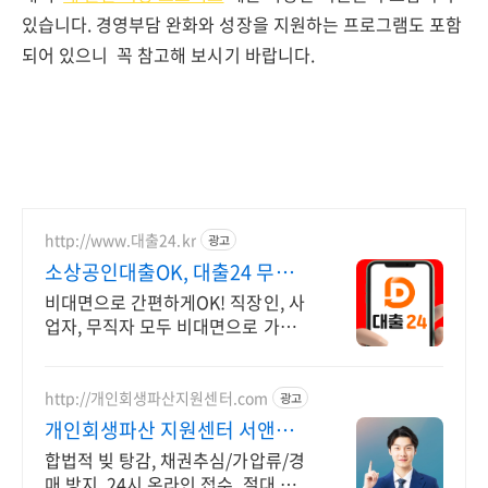
있습니다. 경영부담 완화와 성장을 지원하는 프로그램도 포함
되어 있으니 꼭 참고해 보시기 바랍니다.
http://www.대출24.kr
광고
소상공인대출OK, 대출24 무서류
No신용 대출가능!
비대면으로 간편하게OK! 직장인, 사
업자, 무직자 모두 비대면으로 가능한
대출24
http://개인회생파산지원센터.com
광고
개인회생파산 지원센터 서앤율
빚탕감 모든 부채 해결
합법적 빚 탕감, 채권추심/가압류/경
매 방지, 24시 온라인 접수, 절대 비밀