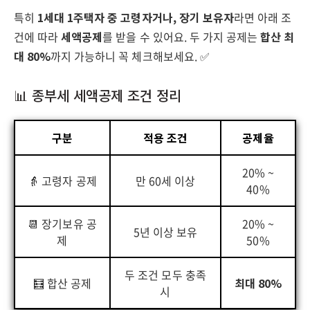
특히
1세대 1주택자 중 고령자거나, 장기 보유자
라면 아래 조
건에 따라
세액공제
를 받을 수 있어요. 두 가지 공제는
합산 최
대 80%
까지 가능하니 꼭 체크해보세요. ✅
📊 종부세 세액공제 조건 정리
구분
적용 조건
공제율
20% ~
👵 고령자 공제
만 60세 이상
40%
📆 장기보유 공
20% ~
5년 이상 보유
제
50%
두 조건 모두 충족
🧮 합산 공제
최대 80%
시