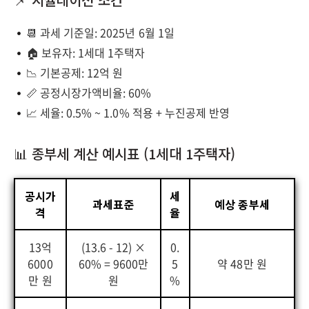
📆 과세 기준일: 2025년 6월 1일
🏠 보유자: 1세대 1주택자
📉 기본공제: 12억 원
📏 공정시장가액비율: 60%
📈 세율: 0.5% ~ 1.0% 적용 + 누진공제 반영
📊 종부세 계산 예시표 (1세대 1주택자)
공시가
세
과세표준
예상 종부세
격
율
13억
(13.6 - 12) ×
0.
6000
60% = 9600만
5
약 48만 원
만 원
원
%