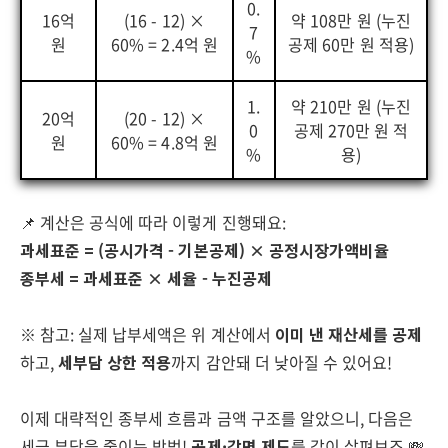
0.
16억
(16 - 12) ×
약 108만 원 (누진
7
원
60% = 2.4억 원
공제 60만 원 적용)
%
1.
약 210만 원 (누진
20억
(20 - 12) ×
0
공제 270만 원 적
원
60% = 4.8억 원
%
용)
📌 계산은 공식에 따라 이렇게 진행돼요:
과세표준 = (공시가격 - 기본공제) × 공정시장가액비율
종부세 = 과세표준 × 세율 - 누진공제
※ 참고: 실제 납부세액은 위 계산에서
이미 낸 재산세를 공제
하고,
세부담 상한 적용
까지 감안돼 더 낮아질 수 있어요!
이제 대략적인 종부세 흐름과 금액 구조를 알았으니, 다음은
세금 부담을 줄이는 방법!
공제·감면 제도
를 같이 살펴보죠 💸