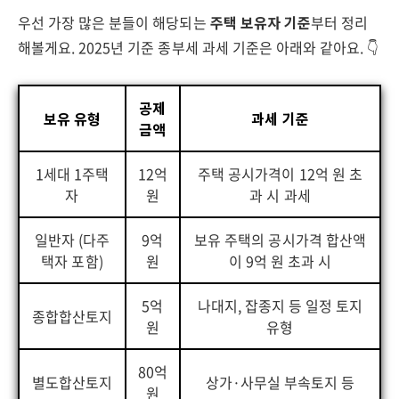
우선 가장 많은 분들이 해당되는
주택 보유자 기준
부터 정리
해볼게요. 2025년 기준 종부세 과세 기준은 아래와 같아요. 👇
공제
보유 유형
과세 기준
금액
1세대 1주택
12억
주택 공시가격이 12억 원 초
자
원
과 시 과세
일반자 (다주
9억
보유 주택의 공시가격 합산액
택자 포함)
원
이 9억 원 초과 시
5억
나대지, 잡종지 등 일정 토지
종합합산토지
원
유형
80억
별도합산토지
상가·사무실 부속토지 등
원