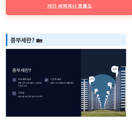
개인 세액계산 흐름도
종부세란? 🏡