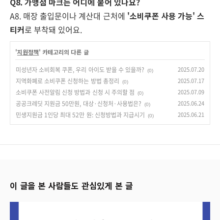
Q8. 가맹점 마크는 어디에 붙어 있나요?
A8. 매장 출입문이나 계산대 근처에
'소비쿠폰 사용 가능' 스
티커
로 부착돼 있어요.
'
지원정책
' 카테고리의 다른 글
미성년자 소비회복 쿠폰, 우리 아이도 받을 수 있을까?
2025.07.20
(0)
지역화폐로 소비쿠폰 신청하는 방법 총정리
2025.07.17
(0)
소비쿠폰 사전알림 신청 방법과 신청 시 주의할 점
2025.07.09
(0)
공공크레딧 지원금 50만원, 대상·신청처·사용법은?
2025.06.24
(0)
민생지원금 1인당 최대 52만 원: 신청방법과 지급시기
2025.06.21
(0)
이 글을 본 사람들도 관심있게 본 글