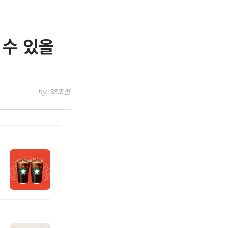
 수 있을
by. 38초전