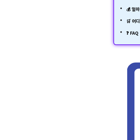
💰 얼
🛒 어
❓ FAQ