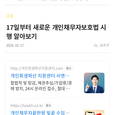
금융
17일부터 새로운 개인채무자보호법 시
행 알아보기
2024. 10. 17.
by. 38초전
http://개인회생파산지원센터.com
광고
개인회생파산 지원센터 서앤율
빚탕감 모든 채무 해결
합법적 빚 탕감, 채권추심/가압류/경
매 방지, 24시 온라인 접수, 절대 비밀
보장
https://lawkh.co.kr
광고
개인채무자끝판왕 빚끝 수임료