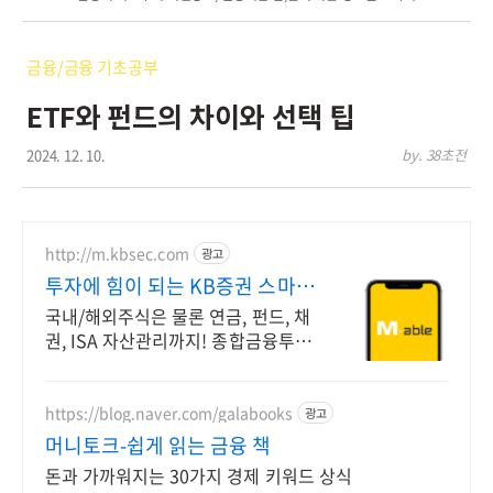
금융/금융 기초공부
ETF와 펀드의 차이와 선택 팁
2024. 12. 10.
by. 38초전
http://m.kbsec.com
광고
투자에 힘이 되는 KB증권 스마트
한 투자의 시작
국내/해외주식은 물론 연금, 펀드, 채
권, ISA 자산관리까지! 종합금융투자
앱 미래를 준비하는 현명한 선택, KB
증권이 함께 합니다
https://blog.naver.com/galabooks
광고
머니토크-쉽게 읽는 금융 책
돈과 가까워지는 30가지 경제 키워드 상식