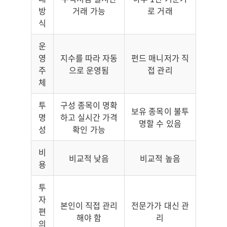
방
거래 가능
로 거래
식
운
영
지수를 따라 자동
펀드 매니저가 직
주
으로 운영됨
접 관리
체
투
구성 종목이 명확
보유 종목이 불투
명
하고 실시간 가격
명할 수 있음
성
확인 가능
비
비교적 낮음
비교적 높음
용
투
자
본인이 직접 관리
전문가가 대신 관
편
해야 함
리
의