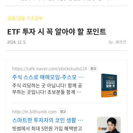
금융/금융 기초공부
ETF 투자 시 꼭 알아야 할 포인트
2024. 12. 5.
by. 38초전
https://cafe.naver.com/stockstudy114
광고
주식 스스로 매매모임-주스모 스
스로 공부법을 배웁니다 !
주식 리딩하는 곳 아닙니다! 함께 공
부하는 곳입니다! 초보분들 함께 공
부하시지요!
http://m.bithumb.com
광고
스마트한 투자자의 코인 생활 신
규 가입 시 5만원 혜택
빗썸에서 최대 5만원 가입 혜택받고