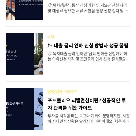
까지 자세히 알아볼게요. 💰 그럼 금융소득 종합과세
📋 목차💰안심 통장 신청 기한 및 개요✅ 신청 자격
의 기준부터 하나씩 살펴보죠! 🔍 국세청 바로가
및 대상📄 필요한 서류📌 안심 통장 신청 절차 및 방
기 금융소득 종합과세란? 🤔 금융소득 종합과세는
법💡 안심 통장 장점 & 주의사항📢 자주 묻는 질문
개인이 받은 이자소득과 배당소득이 일정 기준을 넘
(FAQ) 서울시는 소상공인과 자영업자의 금융 부담
을 경우..
완화를 위해 최대 1천만 원 한도의 마이너스 통장인
'안심 통장'을 출시했어요. 이 통장은 필요할 때만 인
금융
출하고 사용한 금액에 대해서만 이자를 부담하는 마
이너스 통장 방식으로 운영돼요. 서울시에 사업장을
📉 대출 금리 인하 신청 방법과 성공 꿀팁
둔 소상공인 및 자영업자라면 신청할 수 있어요. 안
📋 목차대출 금리 인하란?금리 인하를 신청해야 하
심심통장 관련 공지 보기 💰 안심 통장 신청 기한 및
는 이유신청 자격 및 조건금리 인하 신청 절차필요
개요 ✔ 신청 시작일: 2025년 3월 27일✔ 신청 마감:
서류 및 준비물금리 인하 성공률 높이는 방법FAQ 금
자금 소진 시까지 (선착순 마감)✔ 대출 한도: 최대 1
리가 오르면서 대출 이자 부담이 커진 요즘, 금리 인
천만 원✔ 금리: 연 4.84% (변동 가능) 안심 통장은
하 신청을 통해 부담을 줄이는 것이 중요해요. 💰 하
서울신용보..
지만 많은 사람들이 금리 인하 신청이 가능한지조차
모르고 있어요! 오늘은 대출 금리 인하 신청 방법과
성공률을 높이는 꿀팁을 알려드릴게요. ✅ 내 신용점
금융/금융 기초공부
수 확인하기 📉 대출 금리 인하란? 대출 금리 인하는
포트폴리오 리밸런싱이란? 성공적인 투
대출을 받은 사람이 신용 상태가 개선되었을 때, 금
자 관리를 위한 가이드
융기관에 금리를 낮춰달라고 요청하는 제도예요.
✅ 📌 대출 금리 인하의 핵심 개념항목설명📉 대상신
투자를 시작할 때는 목표와 계획이 분명하지만, 시간
용 대출, 주택담보대출, 전세자금대출 등 대부분의
이 지나면서 상황은 달라지기 마련이에요. 처음에 주
대출📊 신청 조건신용등급 상승, 소득 증가, ..
식과 채권의 비중을 6:4로 설정했는데, 주식이 큰 폭
으로 상승하거나 반대로 채권이 하락하게 되면, 원래