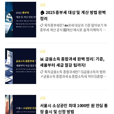
효율 에너지기기 지원사업은 서울, 부산, 경기 등 전
금융
국 소상공인을 대상으로 최대 200만 원까지 고효율
냉장고, 에어컨, 세탁기 등의 구입비를 지원하는 제
🏠 2025 종부세 대상 및 계산 방법 완벽
도입니다. 3월 26일부터 4월 23일까지 온라인으로
정리
신청 가능하며, 하나은행 계좌로 지급 하나 파워 온
바로가기 📌 이 사업은 어떤 내용인가요? 2025년에
📋 목차종부세란? 🏡과세 대상과 기준 알아보기 🎯
도 하나은행 소상공인 고효율 에너지기기 지원사업
종부세 계산 공식 🧮계산 예시로 쉽게 이해하기 📊
이 진행 중이에요. 이 사업은 전국의 소상공인을 대
공제 및 감면 혜택 정리 💸세금 계산기 활용법 🛠️FA
상으로, 전기요금을 아낄 수..
Q ❓ 종합부동산세(종부세)는 일정 금액 이상의 부동
산을 보유한 사람에게 부과되는 보유세예요. 주택이
나 토지 등 부동산 자산이 많아질수록 부담되는 세금
금융
중 하나로, 매년 6월 1일 기준으로 부동산을 소유하
고 있는지에 따라 납세 의무가 발생해요. 💡 그런데
📊 금융소득 종합과세 완벽 정리: 기준,
종부세는 계산이 꽤 복잡해서, 내가 해당되는지도 모
세율부터 세금 절감 팁까지!
르고 있다가 고지서를 받고 당황하는 경우가 많아요.
😥 특히 공정시장가액비율, 기본공제, 세율 같은 개
📋 목차금융소득 종합과세란? 🤔금융소득의 범위
념은 처음 보는 사람들에겐 어렵게 느껴지죠. 그래서
📌금융소득 종합과세 & 종합소득세 차이🤔종합과
이번 글에서는 정말 쉽게! 계산 방법을 순서대로 정
세 기준과 세율 📊과세 방법 및 신고 절차 📝세금 절
리해 봤어요. 2025년 현재 기준..
감 방법 💡FAQ ❓ 금융소득 종합과세는 일정 기준을
초과하는 이자·배당소득을 종합소득과 합산해 세금
을 부과하는 제도예요. 많은 투자자들이 관심을 가지
금융
는 주제 중 하나죠. 보통 금융소득은 원천징수로 세
금이 끝나지만, 일정 금액을 넘어서면 종합소득세 신
서울시 소상공인 최대 1000만 원 안심 통
고 대상이 돼요. 금융소득이 많은 사람이라면 절세
장 출시 및 신청 방법
전략이 필수! 이번 글에서 종합과세 기준과 절세 팁