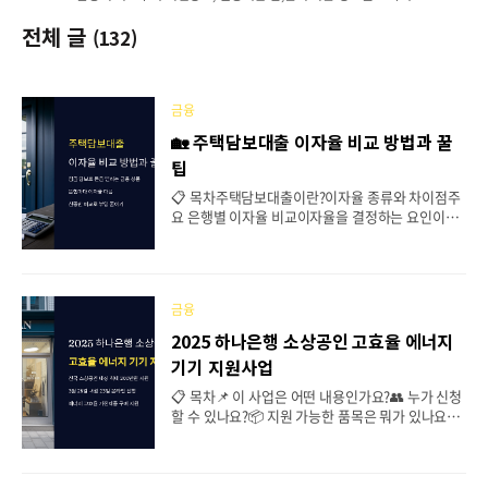
전체 글
(132)
금융
🏡 주택담보대출 이자율 비교 방법과 꿀
팁
📋 목차주택담보대출이란?이자율 종류와 차이점주
요 은행별 이자율 비교이자율을 결정하는 요인이자
절약하는 꿀팁2025년 주택담보대출 전망FAQ 주택
담보대출은 집을 담보로 돈을 빌리는 금융 상품이에
요. 많은 사람이 내 집 마련이나 생활자금 조달을 위
해 이용하지만, 이자율에 따라 부담이 크게 달라질
금융
수 있어요. 특히, 은행마다 이자율이 다르고, 금리 변
동에 따라 부담이 달라지기 때문에 신중한 비교가 필
2025 하나은행 소상공인 고효율 에너지
수예요. 오늘은 주택담보대출의 이자율을 효과적으
기기 지원사업
로 비교하는 방법과 절약하는 팁까지 알려드릴게요!
🏠💰 이제 본격적으로 주택담보대출의 개념부터 살
📋 목차📌 이 사업은 어떤 내용인가요?👥 누가 신청
펴볼까요? 주택담보대출 찾기 🏦 주택담보대출이
할 수 있나요?📦 지원 가능한 품목은 뭐가 있나요?🖱️
란? 주택담보대출(주담대)은 본인 또는 제삼자의 주
신청 방법은 어떻게 되나요?🛒 어디서 구매해야 하
택을 담보로 금융기관에서 돈을 빌리는 대출 상품이
나요?📑 제출해야 할 서류는?🔁 신청부터 입금까지
에요. 대출금리는 대출..
절차💬 FAQ (자주 묻는 질문) 하나은행 소상공인 고