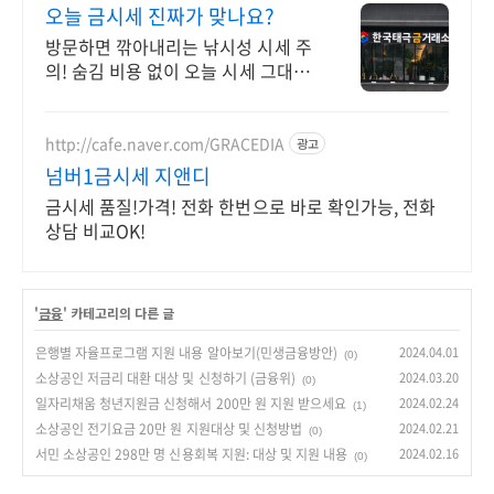
7
오늘 금시세 진짜가 맞나요?
방문하면 깎아내리는 낚시성 시세 주
의! 숨김 비용 없이 오늘 시세 그대로
정산
http://cafe.naver.com/GRACEDIA
광고
넘버1금시세 지앤디
금시세 품질!가격! 전화 한번으로 바로 확인가능, 전화
상담 비교OK!
'
금융
' 카테고리의 다른 글
은행별 자율프로그램 지원 내용 알아보기(민생금융방안)
2024.04.01
(0)
소상공인 저금리 대환 대상 및 신청하기 (금융위)
2024.03.20
(0)
일자리채움 청년지원금 신청해서 200만 원 지원 받으세요
2024.02.24
(1)
소상공인 전기요금 20만 원 지원대상 및 신청방법
2024.02.21
(0)
서민 소상공인 298만 명 신용회복 지원: 대상 및 지원 내용
2024.02.16
(0)