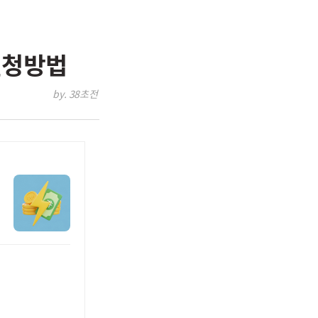
신청방법
by. 38초전