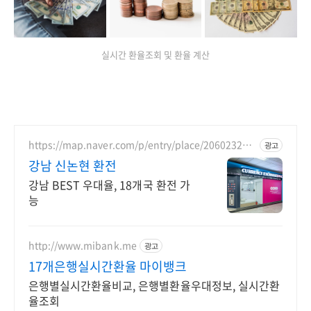
실시간 환율조회 및 환율 계산
https://map.naver.com/p/entry/place/206023238
광고
3
강남 신논현 환전
강남 BEST 우대율, 18개국 환전 가
능
http://www.mibank.me
광고
17개은행실시간환율 마이뱅크
은행별실시간환율비교, 은행별환율우대정보, 실시간환
율조회