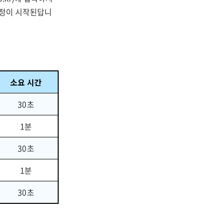
 과정이 시작된답니
소요 시간
30초
1분
30초
1분
30초