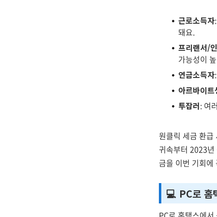
근로소득자
돼요.
프리랜서/
가능성이 높
연금소득자
아르바이트
투잡러
: 여
원클릭 세금 환급 
귀속부터 2023년
금을 이번 기회에
💻 PC로 
PC로 홈택스에서 