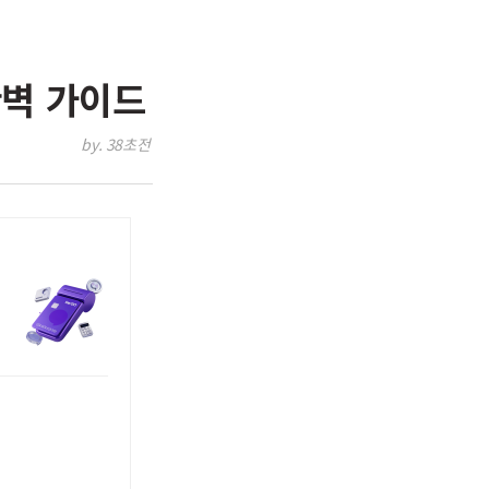
완벽 가이드
by. 38초전