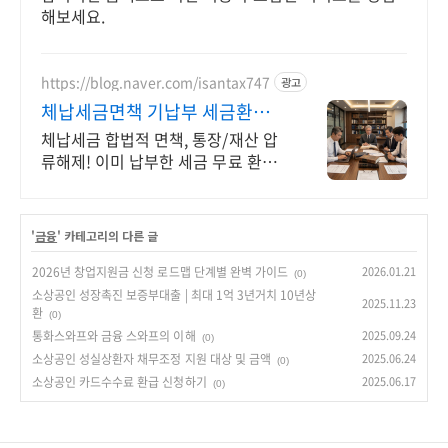
해보세요.
https://blog.naver.com/isantax747
광고
체납세금면책 기납부 세금환급
국세청 30년 관록 베테랑
체납세금 합법적 면책, 통장/재산 압
류해제! 이미 납부한 세금 무료 환급
조회 부당 과세 처분과 절차상 하자
정밀 검토, 비밀보장 1:1 무료 심층 진
단
'
금융
' 카테고리의 다른 글
2026년 창업지원금 신청 로드맵 단계별 완벽 가이드
2026.01.21
(0)
소상공인 성장촉진 보증부대출 | 최대 1억 3년거치 10년상
2025.11.23
환
(0)
통화스와프와 금융 스와프의 이해
2025.09.24
(0)
소상공인 성실상환자 채무조정 지원 대상 및 금액
2025.06.24
(0)
소상공인 카드수수료 환급 신청하기
2025.06.17
(0)