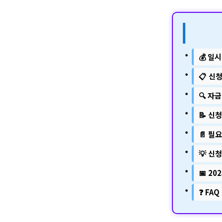
💰 
📋 신
🔍 자
📝 신
📄 필
💡 신
📅 2
❓ FAQ