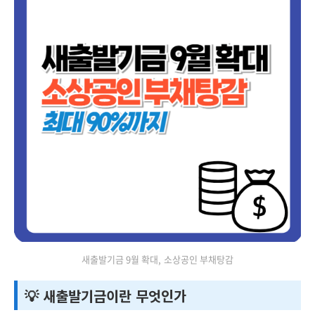
새출발기금 9월 확대, 소상공인 부채탕감
💡 새출발기금이란 무엇인가