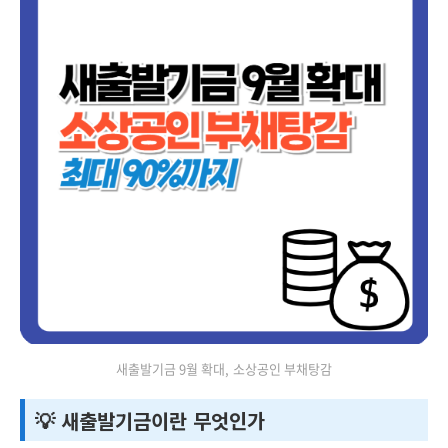
새출발기금 9월 확대, 소상공인 부채탕감
💡 새출발기금이란 무엇인가