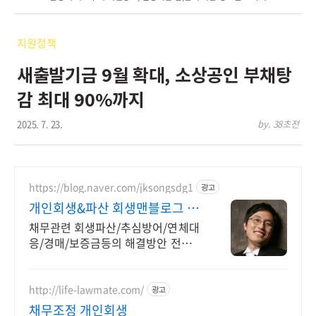
지원정책
새출발기금 9월 확대, 소상공인 부채탕
감 최대 90%까지
2025. 7. 23.
by. 38초전
https://blog.naver.com/jksongsdg1
광고
개인회생&파산 회생맨블로그 급
하게 회생파산하지 마세요
채무관련 회생파산/추심방어/연체대
응/경매/보증금등의 해결방안 전문
법률사무소 회생파산은 충분히 알아
보시고 결정하셔야 합니다. 블로그에
서 미리 정보를 찾아보세요
http://life-lawmate.com/
광고
채무조정 개인회생