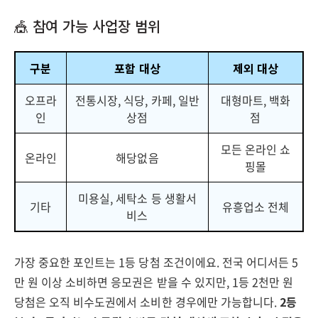
🎪 참여 가능 사업장 범위
구분
포함 대상
제외 대상
오프라
전통시장, 식당, 카페, 일반
대형마트, 백화
인
상점
점
모든 온라인 쇼
온라인
해당없음
핑몰
미용실, 세탁소 등 생활서
기타
유흥업소 전체
비스
가장 중요한 포인트는 1등 당첨 조건이에요. 전국 어디서든 5
만 원 이상 소비하면 응모권은 받을 수 있지만, 1등 2천만 원
당첨은 오직 비수도권에서 소비한 경우에만 가능합니다.
2등