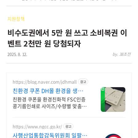
지원정책
비수도권에서 5만 원 쓰고 소비복권 이
벤트 2천만 원 당첨되자
2025. 8. 12.
by. 38초전
https://blog.naver.com/jdhmall
광고
친환경 쿠폰 DH몰 환경을 생각하
는 콩기름인쇄
친환경 쿠폰을 환경친화적 FSC인증
콩기름인쇄로 사이즈/수량별 맞춤제
작하세요. (디자인, 소량제작가능, 카
드결제, 빠른배송)
https://www.ngcc.go.kr/
광고
사행산업통합감독위원회 일팔오