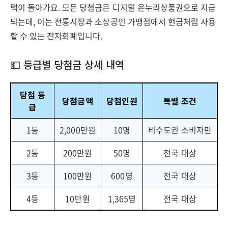
택이 돌아가요. 모든 당첨금은 디지털 온누리상품권으로 지급
되는데, 이는 전통시장과 소상공인 가맹점에서 현금처럼 사용
할 수 있는 전자화폐입니다.
💵 등급별 당첨금 상세 내역
당첨 등
당첨금액
당첨인원
특별 조건
급
1등
2,000만원
10명
비수도권 소비자만
2등
200만원
50명
전국 대상
3등
100만원
600명
전국 대상
4등
10만원
1,365명
전국 대상