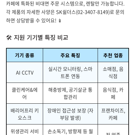
카페에 특화된 비대면 주문 시스템으로, 렌탈만 가능합니다.
각 제품의 자세한 사양은 SK쉴더스(02-3407-8149)로 문의
하면 상담받을 수 있어요! 📱
🛠️ 지원 기기별 특징 비교
기기 종류
주요 특징
추천 업종
실시간 모니터링, 스마
소매점, 음
AI CCTV
트폰 연동
식점
클린케어&에
해충방제, 공기살균 통
음식점, 카
어
합관리
페
배리어프리 키
장애인 접근성 보장 (자
프랜차이즈,
오스크
부담 발생)
카페
위생관리 서비
손소독기, 방향제 등 월
전 업종