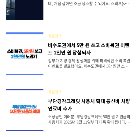
데, 처음 접하면 조금 생소할 수 있어요. 스와프(swa
직접 운영하니까 안심하고 이용할 수 있죠.📋 목차
p)는 말 그대로 '교환'이라는 뜻을 가진 금융 용어예
💰 원클릭 세금 환급 서비스 대상자 확인하기💻 PC
요. 주로 통화나 이자율 같은 자산의 흐름을 서로 맞
로 홈택스에서 원클릭 환급 신청하기📱 모바일 손택
바꾸는 계약을 말한답니다. 그중에서도 많이 알려진
스로 간편하게 환급 신청하기📅 환급금..
게 바로 '통화스와프'예요. 이는 두 나라의 중앙은행
이나 금융기관이 서로 다른 통화를 일정한 조건에 따
라 교환하고, 다시 나중에 원래대로 돌려주는 계약이
지원정책
에요. 환율 변동이나 외환 위기 상황에서 안전망 역
비수도권에서 5만 원 쓰고 소비복권 이벤
할을 해주기 때문에 국제 금융에서 중요한 수단으로
트 2천만 원 당첨되자
쓰이고 있답니다. 예를 들어, 한국과 미국이 통화스
와프를 체결하면 한국은 달러가 급하게 필요할 때 이
정부가 지방 경제 활성화를 위해 파격적인 소비 복권
계약을 통해 안정적으로 달러를 확보할 수 있어요.
이벤트를 발표했어요. 비수도권에서 5만 원만 소비
반대로 미국도 원화가 필요하면 이 스와프를 활용
해도 2천만 원 당첨의 기회가 열린다니, 정말 놀라운
할..
소식이죠. 2025년 8월 7일 경제관계장관회의에서
발표된 '지방 살리기 상생소비 활성화 방안'의 핵심
내용을 자세히 살펴보겠습니다. 이번 이벤트는 단순
지원정책
한 경품 행사가 아니라 침체된 지방 경제를 살리기
위한 정부의 강력한 의지가 담긴 정책이에요. 특히
부담경감크레딧 사용처 확대 통신비 차량
계엄 사태 이후 위축됐던 소비 심리가 회복되고 있는
연료비 추가
시점에서, 이 모멘텀을 지방까지 확산시키려는 전략
적 접근이라고 볼 수 있습니다. 실제로 정부 공문에
소상공인 여러분! 부담경감크레딧 50만 원 지원금의
따르면 총 10억 원 규모로 2,025명에게 혜택이 돌아
사용처가 2025년 8월 11일부터 대폭 확대됩니다. 기
간다고 하니, 꼭 참여해 보시길 권해드려요.📋 목차
존 전기, 가스, 수도요금과 4대 보험료에서 통신비와
💰 소비복권 이벤트 전체 개요와 당첨 규모📝..
차량 연료비까지 추가되어 총 9가지 항목에서 사용