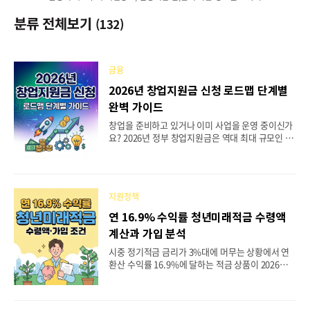
분류 전체보기
(132)
금융
2026년 창업지원금 신청 로드맵 단계별
완벽 가이드
창업을 준비하고 있거나 이미 사업을 운영 중이신가
요? 2026년 정부 창업지원금은 역대 최대 규모인 약
3조 4,600억 원으로 편성되었어요. 하지만 막상 어
떤 지원사업이 나에게 맞는지, 언제 신청해야 하는지
헷갈리는 분들이 많죠. 이번 글에서는 2026년 창업
지원금을 창업 단계별로 정리해서 나에게 딱 맞는 지
지원정책
원사업을 찾을 수 있도록 안내해 드릴게요. 예비창업
자부터 도약기 기업, 재창업자까지 단계별 맞춤 로드
연 16.9% 수익률 청년미래적금 수령액
맵을 따라가면 어떤 지원금을 받을 수 있는지 한눈에
계산과 가입 분석
파악할 수 있답니다. 📋 목차🎯 내 창업 단계 파악하
기🌱 예비창업자 맞춤 지원사업🚀 초기창업기업 맞
시중 정기적금 금리가 3%대에 머무는 상황에서 연
춤 지원사업📈 도약기 기업 맞춤 지원사업🔄 재창업
환산 수익률 16.9%에 달하는 적금 상품이 2026년 6
자 맞춤 지원사업📅 2026년 신청 타임라인 총정리✅
월 출시를 앞두고 있어요. 청년미래적금은 정부가 납
합격률 높이는 신청 체크리스트❓ FA..
입액의 6%에서 최대 12%까지 기여금을 지원하고,
이자소득세를 면제해주는 정책 금융상품이에요. 가