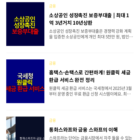
입 대상은 만 19~34세 청년이며, 개인 소득과 가구
금융
소득 기준을 충족해야 해요. 3년 만기 자유적립식 구
조로, 월 최대 50만 원까지 납입할 수 있어요. 청년미
소상공인 성장촉진 보증부대출 | 최대 1
래적금의 실질 수익률과 가입 조건, 기존 청년도약계
억 3년거치 10년상환
좌와의 비교까지 금융 관점에서 분석해볼게요. 📋
목차📈 청년미래적금 실질 수익률 분석🏦 상품 구조
소상공인 성장촉진 보증부대출은 경쟁력 강화 계획
와 정부 기여금 체계📋 가입 자격 요건 상세⭐ 우대
을 입증한 소상공인에게 개인 최대 5천만 원, 법인 최
형 12% 적용 대상🔄 청년도약계좌 대비 손익 비교
대 1억 원까지 지원하는 정부 정책자금이에요. 가장
⚠️ 중도해지 리스크와 유의사항📝 신청..
큰 특징은 3년 거치 10년 분할상환이 가능한 저금리
보증부대출이라는 점이죠. 신용평점 710점 이상, 업
력 1년 이상의 기본 조건과 함께 스마트 기술 도입,
금융
고용 유지, 매출 증대, 컨설팅 수료 중 하나를 입증하
면 신청할 수 있어요. 2025년 11월 현재 이미 여러
홈택스·손택스로 간편하게! 원클릭 세금
은행에서 출시되어 운영 중인 이 대출의 핵심은 '위
환급 서비스 완전 정리
탁보증' 방식이에요. 기존처럼 지역신보를 방문할
필요 없이 은행 창구에서 원스톱으로 보증과 대출을
원클릭 세금 환급 서비스는 국세청에서 2025년 3월
동시에 처리할 수 있게 되었죠. 총 3조 3천억 원 규모
부터 운영 중인 무료 환급 신청 시스템이에요. 최대 5
로 지원되는 이번 정책자금, 지금부터 자세히 알아볼
년 치 환급금을 한 번에 확인하고 신청할 수 있는 편
까요?📋 목차💡 소상공인 성장촉진..
리한 서비스로, 종합소득세 환급 신청을 놓쳤거나 방
법을 몰라서 못 받으신 분들에게 정말 유용하답니다.
이 서비스의 가장 큰 장점은 복잡한 절차 없이 정말
금융
간단하게 신청할 수 있다는 거예요. 홈택스나 손택스
앱에서 본인인증만 하면 바로 환급 예상 금액을 확인
통화스와프와 금융 스와프의 이해
할 수 있고, 클릭 몇 번으로 신청까지 완료할 수 있어
스와프라는 단어는 금융시장에서 자주 들을 수 있는
요. 민간 업체와 달리 수수료도 전혀 없고, 국세청이