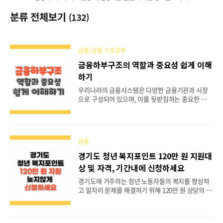
분류 전체보기
(132)
금융/금융 기초공부
금융하부구조의 역할과 중요성 쉽게 이해
하기
우리나라의 금융시스템은 다양한 금융기관과 시장
으로 구성되어 있으며, 이를 뒷받침하는 중요한 요소
로는 금융하부구조가 있습니다. 오늘은 금융시스템
의 안정성과 효율성을 유지하는 데 필수적인 금융하
부구조에 대해 자세히 알아보겠습니다. 금융을 공
부해 나가면서 금융의 기초부터 차근차근 알아가기
금융
위해 작성한 기록형 포스팅입니다. 참고해 주세요.
목차금융시스템의 구성금융하부구조란?금융하부구
경기도 청년 복지포인트 120만 원 지원대
조의 주요 구성요소금융하부구조의 중요성 금융시
상 및 자격, 기간내에 신청하세요
스템의 구성금융시스템은 경제 전반에서 자금이 잘
돌고 흐르도록 관리하고 촉진하는 중요한 구조입니
경기도에 거주하는 청년 노동자들의 복지를 향상하
다. 이 시스템은 세 가지 주요 요소로 구성됩니다:금
고 일자리 문제를 해결하기 위해 120만 원 상당의 복
융시장: 자금이 거래되는 장소로, 주식시장, 채권시
지포인트를 지원합니다. 이에 6월 1일부터 1만 3천
장, 외환시장 등이 포함됩니다.금융기관: 은행, 보험
여 명을 공개모집하고 있습니다. 청년 복지포인트 지
회사, 증권회사 등 자금을 중개하고 관리..
원사업의 지원대상 및 자격요건, 신청방법 등을 자세