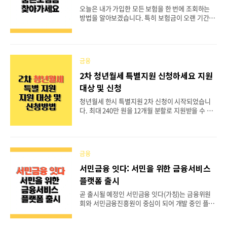
인 전기요금 지원 기간 연장변경된 제출서류전기요
오늘은 내가 가입한 모든 보험을 한 번에 조회하는
금 납부 확인서 양식 간소화 소상공인 전기요금 지원
방법을 알아보겠습니다. 특히 보험금이 오랜 기간 자
기간 연장신청접수기간이 연장되..
동으로 출금이 되다 보니 예전에 가입한 보험을 잊고
지내기도 하는데요. 모든 보험과 숨은 보험금을 찾아
주는 '내 보험 찾아줌' 홈페이지를 통해 보험 조회하
는 방법을 알아보겠습니다. 보험금에서만 찾아가지
금융
않는 숨은 자산이 2023년 6월 기준 약 6,6조 원으로
집계되었다고 합니다. 엄청난 돈이 잠을 자고 있네
2차 청년월세 특별지원 신청하세요 지원
요. 혹여라도 숨은 보험금이 있는지 한 번씩 체크를
대상 및 신청
해보시기 바랍니다. 목차 내보험찾아줌 서비스 숨은
보험금이란? 내 보험 찾아줌 홈페이지-보험 조회하
청년월세 한시 특별지원 2차 신청이 시작되었습니
기 조회되지 않는 보험도 있어요 숨은 보험금이 있을
다. 최대 240만 원을 12개월 분할로 지원받을 수 있
때 청구는? 내보험찾아줌 서비스 내보험찾아줌 서비
는 청년월세를 지원받을 수 있는 지원대상, 신청방법
스는 2018년부터 생명보험협회와 손해보험협회가
을 알아보겠습니다. 대상이 되는 청년분들은 꼭 신청
운영..
하셔서 매달 20만 원의 월세를 꼭 받으시기 바랍니
다. 포스팅 이후 변경된 사항들을 추가하였습니다.
금융
목차 청년월세 특별지원 대상 자격조건 지원내용 청
년월세 신청방법 지원절차 지원제외 및 유의 사항 청
서민금융 잇다: 서민을 위한 금융서비스
년월세 특별지원 대상 청년월세 특별지원사업은 이
플랫폼 출시
미 1차에 (22년 8월부터 2023년 8월까지) 1년간 신
청접수를 받아 총 9.7만 명에게 월세를 지원 중에 있
곧 출시될 예정인 서민금융 잇다(가칭)는 금융위원
습니다. 이번 2차도 1차 사업과 동일하게 19세부터
회와 서민금융진흥원이 중심이 되어 개발 중인 플랫
34세까지의 청년 중 소득, 자산 요건을 갖추고 부모
폼으로, 서민과 취약 계층이 금융 관련 서비스를 보
와 따로 거주하는 무주택자가 대상입니다. 그리고..
다 쉽게 이용할 수 있도록 할 예정입니다. '서민금융