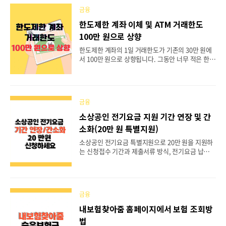
히 말씀드리겠습니다. 현금처럼 사용가능한 지원
금융
사업인데, 1차 신청기간이 길지 않습니다. 아래의 신
청 대상 및 자격요건등을 확인하시고 빠르게 신청해
한도제한 계좌 이체 및 ATM 거래한도
서 놓치는 일이 없으시길 바랍니다. 목차경기도 청
100만 원으로 상향
년 복지포인트 지원사업 안내모집일정지원대상 및
자격요건지원내용신청방법제출서류선정기준 및 선
한도제한 계좌의 1일 거래한도가 기존의 30만 원에
정자 발표신청 제외대상유의사항 경기도 청년 복지
서 100만 원으로 상향됩니다. 그동안 너무 적은 한도
포인트 지원 사업 안내경기도에서 거주하고 일하는
는 사용자들에게 불편을 초래했었는데요. 오늘은 한
만 19세~39세 미만의 청년들의 복지와 일자리 미스
도제한 계좌 이체 및 ATM 거래한도 상향과 함께 개
매치를 해소하기 위하..
선되는 내용을 알아보겠습니다. 한도제한 계좌의
거래한도가 늘어나고, 함께 개선되는 증빙서류 안내
금융
등으로 인해서 그동안 금융거래 시의 불편했던 부분
이 많이 해소될 것으로 보입니다.목차한도제한 계좌
소상공인 전기요금 지원 기간 연장 및 간
란?한도제한 계좌 거래한도 100만 원 상향거래한도
소화(20만 원 특별지원)
상향에 대한 절차 및 조치목적별 대표 증빙서류 안내
장공공마이데이터 활용 서류제출 간소화사기이용계
소상공인 전기요금 특별지원으로 20만 원을 지원하
좌 제재 강화 한도제한 계좌란?은행에서 입출금통
는 신청접수 기간과 제출서류 방식, 전기요금 납부
장을 만들 때 금융사기를 방지하기 위해서 금융거래
확인서 양식이 간소화되었습니다. 예정대로라면 1
의 목적 확인하는 증빙서류가 필요합니다. 한도제한
차는 이미 끝나고 2차도 5월 3일에 마감이 되는 상황
계좌는 이 증빙서..
이었으나, 이번 연장으로 6월 30일까지 신청을 할 수
있게 되었습니다. (adsbygoogle = window.adsb
금융
ygoogle || []).push({}); 이번 수정된 내용들로 인해
신청하기가 이전보다 더 수월해졌습니다. 아직 신청
내보험찾아줌 홈페이지에서 보험 조회방
하지 않은 분들은 꼭 기간 내 신청하시기 바랍니다.
법
여기서는 변경된 내용만 말씀드릴게요. 목차소상공